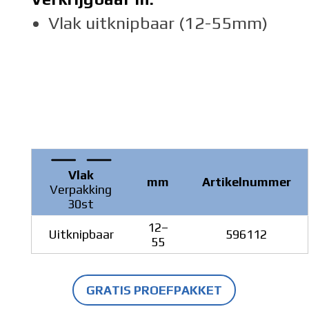
Vlak uitknipbaar (12-55mm)
Vlak
mm
Artikelnummer
Verpakking
30st
12–
Uitknipbaar
596112
55
GRATIS PROEFPAKKET